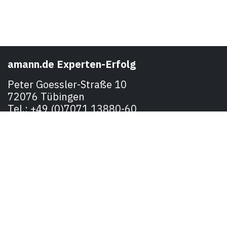
amann.de Experten-Erfolg
Peter Goessler-Straße 10
72076 Tübingen
Tel.: +49 (0)7071 13880-60
E-Mail: mail@amann.de
Stoesslgasse 1/8
1130 Wien
Tel. +43 (676) 68 00 337
E-Mail: marcus@amann.at